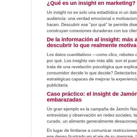
¿Qué es un insight en marketing?
Un insight no es solo una estadística ni un da
audiencia: una verdad emocional o motivacion
hacen. Descubrir ese “por qué” te permite di
construyan conexiones duraderas con tus clie
De la información al insight: más
descubrir lo que realmente motiva
Los datos cuantitativos —como clics, rebotes 
por qué. Los insights van más allá: son el pue
trata de una revelación psicológica que explic
consumidor decide lo que decide? Detectarlos 
estratégicas capaces de mejorar la experiencia
publicitaria.
Caso práctico: el insight de Jamón
embarazadas
Un gran ejemplo es la campaña de Jamón Navid
entrevistas y observación en redes sociales, l
curado, un alimento generalmente desaconse
En lugar de limitarse a comunicar restriccion
ese deseo frustrado en el eje de su mensaje.