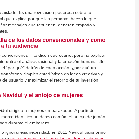
to aislado. Es una revelación poderosa sobre tu
al que explica por qué las personas hacen lo que
señar mensajes que resuenen, generen empatía y
ntes.
 allá de los datos convencionales y cómo
 a tu audiencia
o conversiones— te dicen qué ocurre, pero no explican
nte entre el análisis racional y la emoción humana. Se
a el “por qué” detrás de cada acción: ¿por qué un
transforma simples estadísticas en ideas creativas y
 de usuario y maximizar el retorno de tu inversión
 Navidul y el antojo de mujeres
ul dirigida a mujeres embarazadas. A partir de
a marca identificó un deseo común: el antojo de jamón
jado durante el embarazo.
es o ignorar esa necesidad, en 2011 Navidul transformó
 Lanzó
una campaña en la que las madres recibían un