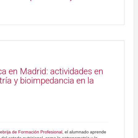
ica en Madrid: actividades en
ría y bioimpedancia en la
 Nebrija de Formación Profesional
, el alumnado aprende
n del estado nutricional, como la antropometría y la