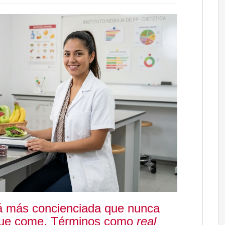
tá más concienciada que nunca
 que come. Términos como
real