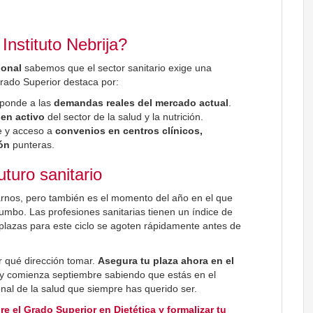
Instituto Nebrija?
ional
sabemos que el sector sanitario exige una
rado Superior destaca por:
sponde a las
demandas reales del mercado actual
.
 en activo
del sector de la salud y la nutrición.
e y acceso a
convenios en centros clínicos,
ón
punteras.
uturo sanitario
arnos, pero también es el momento del año en el que
mbo. Las profesiones sanitarias tienen un índice de
s plazas para este ciclo se agoten rápidamente antes de
r qué dirección tomar.
Asegura tu plaza ahora en el
y comienza septiembre sabiendo que estás en el
onal de la salud que siempre has querido ser.
re el Grado Superior en Dietética y formalizar tu