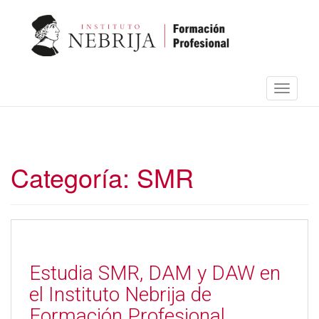
S
k
i
p
t
o
Toggle 
m
a
i
n
c
o
Categoría:
SMR
n
t
e
n
t
Estudia SMR, DAM y DAW en
el Instituto Nebrija de
Formación Profesional