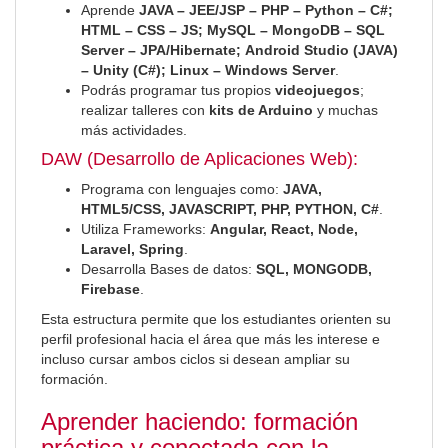
Aprende
JAVA – JEE/JSP – PHP – Python – C#;
HTML – CSS – JS; MySQL – MongoDB – SQL
Server – JPA/Hibernate; Android Studio (JAVA)
– Unity (C#); Linux – Windows Server
.
Podrás programar tus propios
videojuegos
;
realizar talleres con
kits de Arduino
y muchas
más actividades.
DAW (Desarrollo de Aplicaciones Web):
Programa con lenguajes como:
JAVA,
HTML5/CSS, JAVASCRIPT, PHP, PYTHON, C#
.
Utiliza Frameworks:
Angular, React, Node,
Laravel, Spring
.
Desarrolla Bases de datos:
SQL, MONGODB,
Firebase
.
Esta estructura permite que los estudiantes orienten su
perfil profesional hacia el área que más les interese e
incluso cursar ambos ciclos si desean ampliar su
formación.
Aprender haciendo: formación
práctica y conectada con la