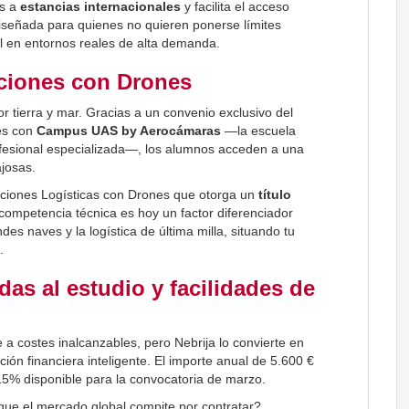
as a
estancias internacionales
y facilita el acceso
diseñada para quienes no quieren ponerse límites
fil en entornos reales de alta demanda.
aciones con Drones
r tierra y mar. Gracias a un convenio exclusivo del
les con
Campus UAS by Aerocámaras
—la escuela
ofesional especializada—, los alumnos acceden a una
josas.
aciones Logísticas con Drones que otorga un
título
 competencia técnica es hoy un factor diferenciador
des naves y la logística de última milla, situando tu
.
das al estudio y facilidades de
 a costes inalcanzables, pero Nebrija lo convierte en
ión financiera inteligente. El importe anual de 5.600 €
15% disponible para la convocatoria de marzo.
 que el mercado global compite por contratar?