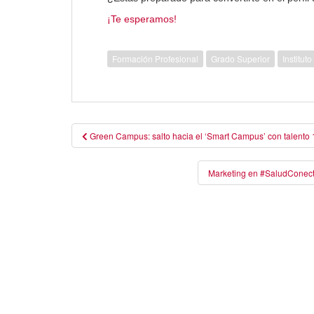
¡Te esperamos!
Formación Profesional
Grado Superior
Institut
Navegación
Green Campus: salto hacia el ‘Smart Campus’ con talento 1
de
entradas
Marketing en #SaludConecta