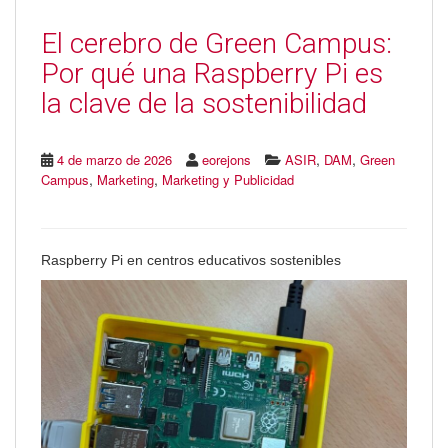
El cerebro de Green Campus:
Por qué una Raspberry Pi es
la clave de la sostenibilidad
,
,
4 de marzo de 2026
eorejons
ASIR
DAM
Green
,
,
Campus
Marketing
Marketing y Publicidad
Raspberry Pi en centros educativos sostenibles