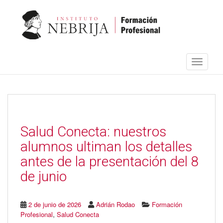
S
k
i
p
t
o
Toggle 
m
a
i
n
c
o
n
Salud Conecta: nuestros
t
alumnos ultiman los detalles
e
n
antes de la presentación del 8
t
de junio
2 de junio de 2026
Adrián Rodao
Formación
,
Profesional
Salud Conecta