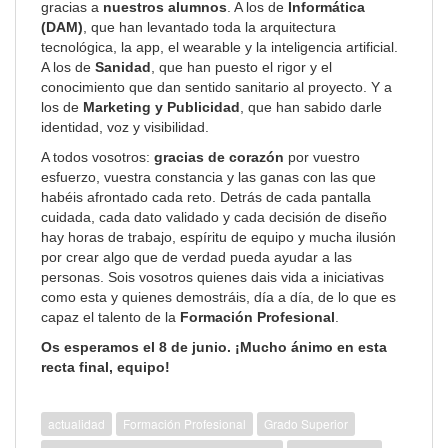
gracias a
nuestros alumnos
. A los de
Informática
(DAM)
, que han levantado toda la arquitectura
tecnológica, la app, el wearable y la inteligencia artificial.
A los de
Sanidad
, que han puesto el rigor y el
conocimiento que dan sentido sanitario al proyecto. Y a
los de
Marketing y Publicidad
, que han sabido darle
identidad, voz y visibilidad.
A todos vosotros:
gracias de corazón
por vuestro
esfuerzo, vuestra constancia y las ganas con las que
habéis afrontado cada reto. Detrás de cada pantalla
cuidada, cada dato validado y cada decisión de diseño
hay horas de trabajo, espíritu de equipo y mucha ilusión
por crear algo que de verdad pueda ayudar a las
personas. Sois vosotros quienes dais vida a iniciativas
como esta y quienes demostráis, día a día, de lo que es
capaz el talento de la
Formación Profesional
.
Os esperamos el 8 de junio. ¡Mucho ánimo en esta
recta final, equipo!
actualidad
Formación Profesional
Grado Superior