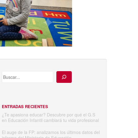
ENTRADAS RECIENTES
¿Te apasiona educar? Descubre por qué el G.S
en Educación Infantil cambiará tu vida profesional
El auge de la FP: analizamos los últimos datos del
informe del Ministerio de Educación